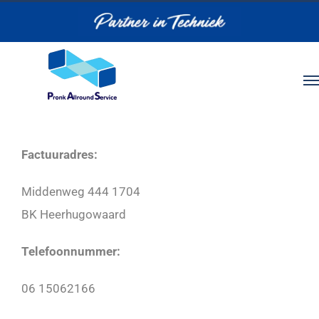
Ga
naar
inhoud
Factuuradres:
Middenweg 444 1704
BK Heerhugowaard
Telefoonnummer:
06 15062166